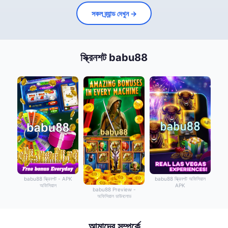
সকল ব্র্যান্ড দেখুন →
স্ক্রিনশট babu88
babu88 স্ক্রিনশট - APK
babu88 স্ক্রিনশট অফিসিয়াল
অফিসিয়াল
APK
babu88 Preview -
অফিসিয়াল ডাউনলোড
আমাদের সম্পর্কে