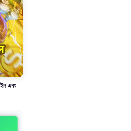
গইন এবং