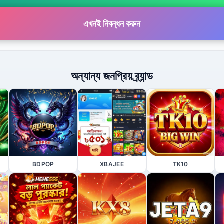
এখনই নিবন্ধন করুন
অন্যান্য জনপ্রিয় ব্র্যান্ড
BDPOP
XBAJEE
TK10