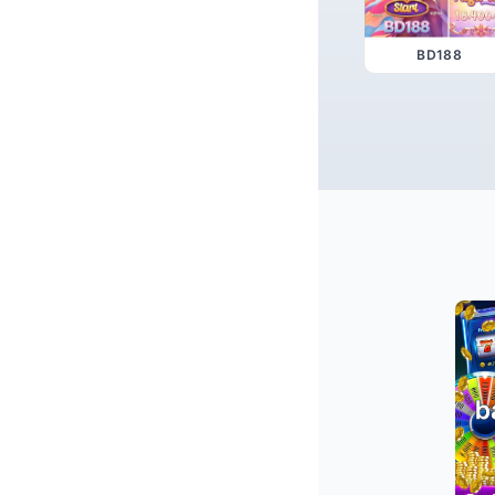
BD188