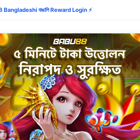
Bangladeshi বাঙালি Reward Login ⚡