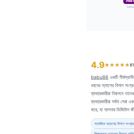
babu8
4.9
★
★
★
★
★
81
babu88
একটি শীর্ষস্থান
ধরনের অ্যাপের বিশাল সংগ্র
ব্যবহারকারীরা নিরাপদে ত
ব্যবহারকারীরা সর্বদা সেরা 
করে, যা আপনার ডিজিটাল
সামাজিক অ্যাপের বিশাল সংগ্রহ
শিক্ষামূলক অ্যাপের বিস্তৃত তাল