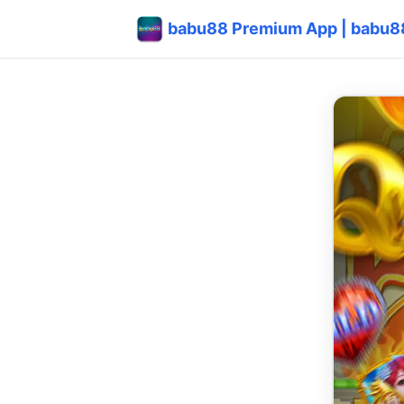
babu88 Premium App | babu88 