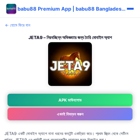
babu88 Premium App | babu88 Bangladeshi বাঙালি Reward Login ⚡
← হোমে ফিরে যান
JETA9 – নিরবচ্ছিন্ন অভিজ্ঞতার জন্য তৈরি মোবাইল অ্যাপ
APK ডাউনলোড
এখনই নিবন্ধন করুন
JETA9 একটি মোবাইল অ্যাপে নানা ধরনের কনটেন্ট একত্রিত করে। প্রথম স্ক্রিন থেকে সেটিংস
পর্যন্ত, JETA9 এর প্রতিটি অংশ ব্যবহারকারীর আরামের জন্য ডিজাইন করা।