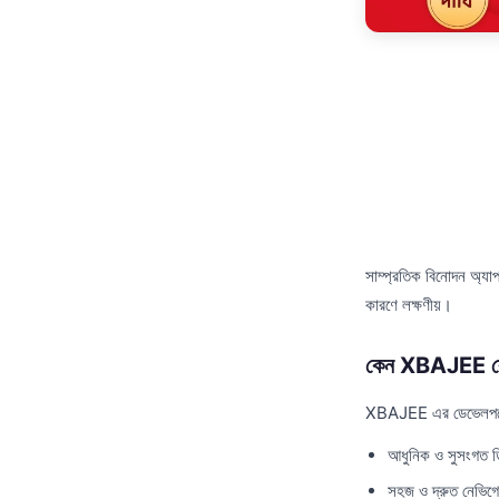
সাম্প্রতিক বিনোদন অ্যা
কারণে লক্ষণীয়।
কেন XBAJEE বে
XBAJEE এর ডেভেলপমেন্ট 
আধুনিক ও সুসংগত 
সহজ ও দ্রুত নেভিগ